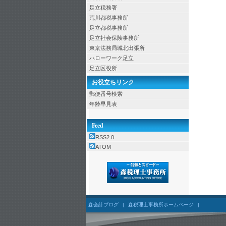
足立税務署
荒川都税事務所
足立都税事務所
足立社会保険事務所
東京法務局城北出張所
ハローワーク足立
足立区役所
お役立ちリンク
郵便番号検索
年齢早見表
Feed
RSS2.0
ATOM
森会計ブログ
|
森税理士事務所ホームページ
|