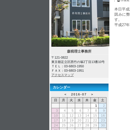
作成者
本日平成
因みに弊所
す。
平成27
森税理士事務所
〒121-0822
東京都足立区西竹の塚2丁目13番10号
ＴＥＬ：03-6803-1950
ＦＡＸ：03-6803-1951
アクセスマップ
カレンダー
<
2016-07
>
日
月
火
水
木
金
土
1
2
3
4
5
6
7
8
9
10
11
12
13
14
15
16
17
18
19
20
21
22
23
24
25
26
27
28
29
30