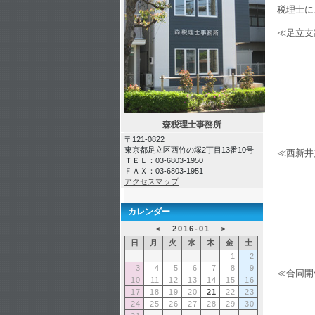
税理士に
≪足立支
会場：
日時：
会場
日時：
会場
森税理士事務所
日時：
〒121-0822
東京都足立区西竹の塚2丁目13番10号
≪西新井
ＴＥＬ：03-6803-1950
会場
ＦＡＸ：03-6803-1951
日時：
アクセスマップ
会場
カレンダー
日時：
<
2016-01
>
会場
日
月
火
水
木
金
土
日時：
1
2
3
4
5
6
7
8
9
≪合同開
10
11
12
13
14
15
16
会場
17
18
19
20
21
22
23
日時：
24
25
26
27
28
29
30
（土