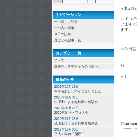
31
≪相談時
ナビゲーション
いずれの
一つ新しい記事
いますが
一つ古い記事
ます。
今日の記事
月ごとの記事一覧
≪休日開
カテゴリー一覧
場所：
日時：
すべて
時
森税理士事務所からのお知らせ
（上記
ん）
最新の記事
2021年12月15日
今年もあとわずかとなりました
2020年01月31日
税理士による無料申告相談会
2020年01月21日
2020年足立区花火大会
2019年01月28日
Commen
税理士による無料申告相談会
2017年12月30日
平成30年休日開庁日