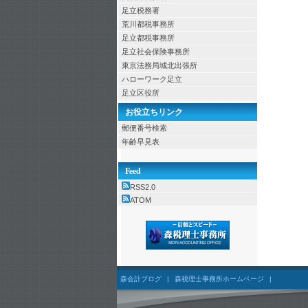
足立税務署
荒川都税事務所
足立都税事務所
足立社会保険事務所
東京法務局城北出張所
ハローワーク足立
足立区役所
お役立ちリンク
郵便番号検索
年齢早見表
Feed
RSS2.0
ATOM
森会計ブログ
|
森税理士事務所ホームページ
|