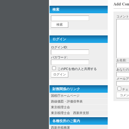
Add Co
検索
コメント
ログイン
ログインID:
パスワード:
お名前:
このPCを他の人と共用する
あなたの
メールア
財務関係のリンク
チェ
国税庁ホームページ
路線価図・評価倍率表
東京税理士会
東京税理士会 西新井支部
各種役所のご案内
西新井税務署